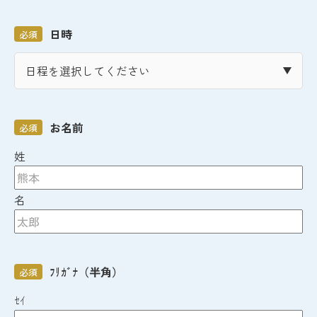
日時
必須
お名前
必須
姓
名
ﾌﾘｶﾞﾅ（半角）
必須
ｾｲ