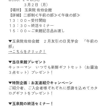
３月２日（月）
【場所】 玉泉院 佐伯会館
【詳細】二部制≪午前の部≫≪午後の部≫
１３：００～受付開始
１３：３０～終活セミナー
１５：００～ご来館記念品お渡し
▼玉泉院佐伯会館 ２月友引の日見学会 「午前の
部」
→こちらをクリック！
▼当日来館プレゼント
キッコーマン いつでも新鮮ギフトセット（お醤油
３点セット）プレゼント！
▼特別企画：お友達紹介キャンペーン
ご紹介者、ご入会者様ぞれぞれに感謝を込めてカタ
ログギフトをプレゼント！
▼玉泉院の終活セミナー！