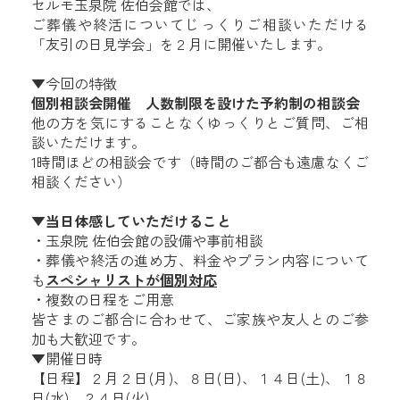
セルモ玉泉院 佐伯会館では、
ご葬儀や終活についてじっくりご相談いただける
「友引の日見学会」を２月に開催いたします。
▼今回の特徴
個別相談会開催 人数制限を設けた予約制の相談会
他の方を気にすることなくゆっくりとご質問、ご相
談いただけます。
1時間ほどの相談会です（時間のご都合も遠慮なくご
相談ください）
▼
当日体感していただけること
・玉泉院 佐伯会館の設備や事前相談
・葬儀や終活の進め方、料金やプラン内容について
も
スペシャリストが個別対応
・複数の日程をご用意
皆さまのご都合に合わせて、ご家族や友人とのご参
加も大歓迎です。
▼開催日時
【日程】２
月２日(月)、８日(日)、１４日(土)、１８
日(水)、２４日(火)