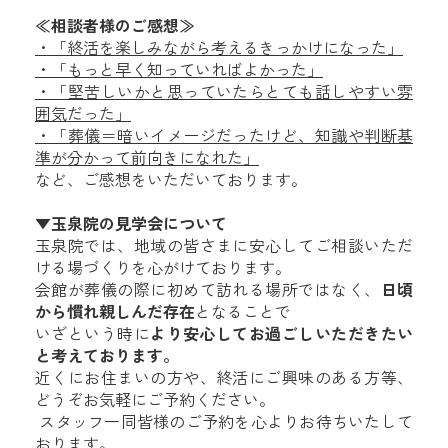
≪相談者様のご感想≫
・「終活を楽しみながら考えるきっかけになった」
・「もっと早く知っていればよかった」
・「堅苦しいかと思っていたらとても話しやすい雰
囲気だった」
・「葬儀＝暗いイメージだったけど、知識や判断基
準が分かって前向きになれた」
など、ご感想をいただいております。
▼玉泉院の見学会について
玉泉院では、地域の皆さまに安心してご相談いただ
ける場づくりを心がけております。
会館が葬儀の際に初めて訪れる場所ではなく、
日頃
から慣れ親しんだ存在
となることで
いざという時に
より安心してお過ごしいただきたい
と考えております。
近くにお住まいの方や、終活にご興味のある方等、
どうぞお気軽にご予約ください。
スタッフ一同皆様のご予約を心よりお待ちいたして
おります。