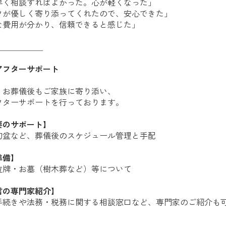
早く相談すればよかった。心が軽くなった」
フが優しく寄り添ってくれたので、安心できた」
な費用が分かり、信頼できると感じた」
＿＿＿＿＿＿
アフターサポート
、お葬儀後もご家族に寄り添い、
フターサポートを行っております。
要のサポート】
初盆など、葬儀後のスケジュール管理と手配
準備】
位牌・お墓（樹木葬など）等について
言の専門家紹介】
手続きや法務・税務に関する相談窓口など、専門家のご紹介も
＿＿＿＿＿＿