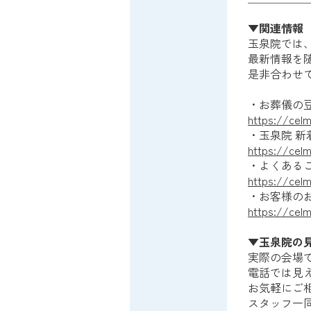
▼関連情報
玉泉院では
最新情報を
是非合わせ
・お葬儀の
https://celm
・玉泉院 新
https://cel
・よくある
https://celm
・お客様の
https://cel
▼玉泉院の
実際の会場
電話では見
お気軽にご
スタッフ一