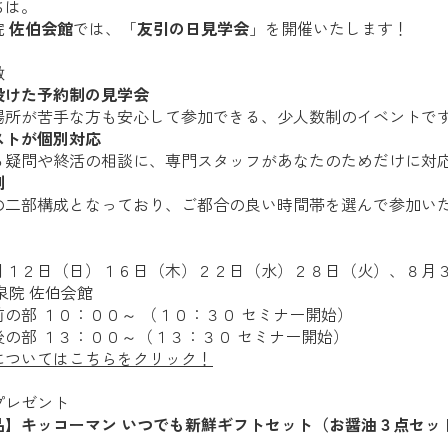
ちは。
院
佐伯会館
では、「
友引の日見学会
」を開催いたします！
徴
設けた予約制の見学会
場所が苦手な方も安心して参加できる、少人数制のイベントで
ストが個別対応
る疑問や終活の相談に、専門スタッフがあなたのためだけに対
制
の二部構成となっており、ご都合の良い時間帯を選んで参加い
月１２日（日）１６日（木）２２日（水）２８日（火）、８月
泉院 佐伯会館
の部 １０：００～ （１０：３０ セミナー開始）
１３：００～（１３：３０ セミナー開始）
についてはこちらをクリック！
プレゼント
品】キッコーマン いつでも新鮮ギフトセット（お醤油３点セッ