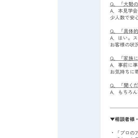
Q．「大勢
A．本見学
少人数で安
Q．「具体
A．はい。
お客様の状
Q．「家族
A．事前に
お気持ちに
Q．「聞く
A．もちろ
＿＿＿＿＿
▼相談者様
・「プロの