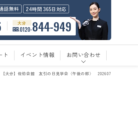
24
365
通話無料
時間
日対応
5
844-949
大分
0120-
ート
イベント情報
お問い合わせ
【大分】佐伯会館＿友引の日見学会〈午後の部〉＿202607