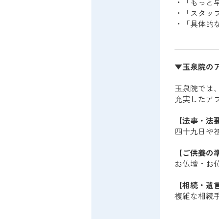
・「もっと
・「スタッ
・「具体的
＿＿＿＿＿
▼玉泉院の
玉泉院では
充実したア
【法事・法
四十九日や
【ご供養の
お仏壇・お
【相続・遺
複雑な相続
＿＿＿＿＿