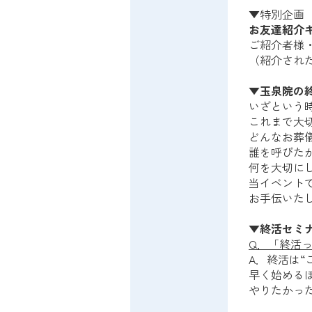
▼特別企画
お友達紹介
ご紹介者様
（紹介され
▼玉泉院の
いざという
これまで大
どんなお葬
誰を呼びた
何を大切に
当イベント
お手伝いた
▼終活セミナ
Q．「終活
A．終活は“
早く始める
やりたかっ