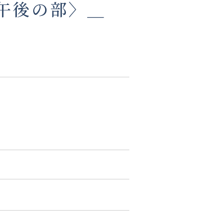
午後の部〉＿