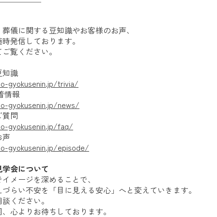
、葬儀に関する豆知識やお客様のお声、
随時発信しております。
てご覧ください。
豆知識
o-gyokusenin.jp/trivia/
着情報
mo-gyokusenin.jp/news/
ご質問
o-gyokusenin.jp/faq/
お声
mo-gyokusenin.jp/episode/
見学会について
でイメージを深めることで、
えづらい不安を「目に見える安心」へと変えていきます。
相談ください。
同、心よりお待ちしております。