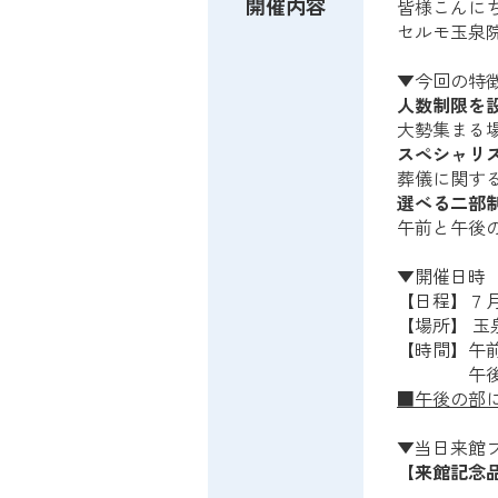
開催内容
皆様こんに
セルモ玉泉
▼今回の特
人数制限を
大勢集まる
スペシャリ
葬儀に関す
選べる二部
午前と午後
▼開催日時
【日程】７
【場所】 玉
【時間】午前
午後の部 
■午後の部
▼当日来館
【来館記念