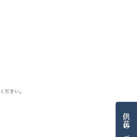
ください。
供花
の