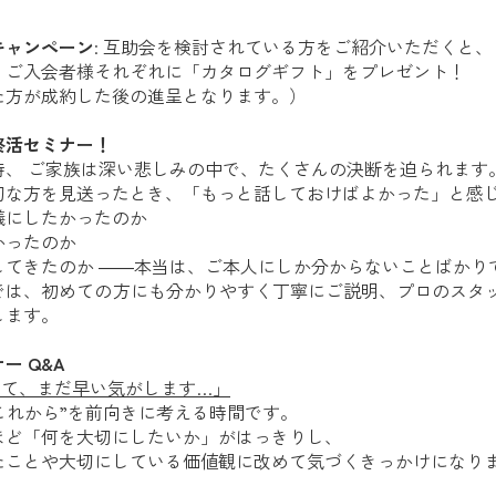
キャンペーン
: 互助会を検討されている方をご紹介いただくと、
・ご入会者様それぞれに「カタログギフト」をプレゼント！
た方が成約した後の進呈となります。）
終活セミナー！
時、 ご家族は深い悲しみの中で、たくさんの決断を迫られます
切な方を見送ったとき、「もっと話しておけばよかった」と感
儀にしたかったのか
かったのか
してきたのか ――本当は、ご本人にしか分からないことばかり
では、初めての方にも分かりやすく丁寧にご説明、プロのスタ
します。
ー Q&A
って、まだ早い気がします…」
これから”を前向きに考える時間です。
ほど「何を大切にしたいか」がはっきりし、
たことや大切にしている価値観に改めて気づくきっかけになり