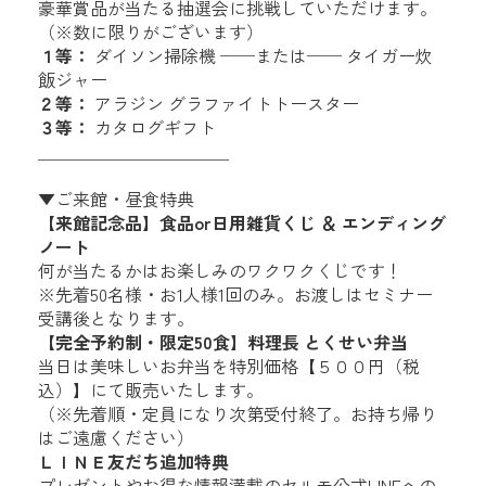
豪華賞品が当たる抽選会に挑戦していただけます。
（※数に限りがございます）
１等：
ダイソン掃除機 ──または── タイガー炊
飯ジャー
２等：
アラジン グラファイトトースター
３等：
カタログギフト
＿＿＿＿＿＿＿＿＿＿＿
▼ご来館・昼食特典
【来館記念品】食品or日用雑貨くじ ＆ エンディング
ノート
何が当たるかはお楽しみのワクワクくじです！
※先着50名様・お1人様1回のみ。お渡しはセミナー
受講後となります。
【完全予約制・限定50食】料理長 とくせい弁当
当日は美味しいお弁当を特別価格【５００円（税
込）】にて販売いたします。
（※先着順・定員になり次第受付終了。お持ち帰り
はご遠慮ください）
ＬＩＮＥ友だち追加特典
プレゼントやお得な情報満載のセルモ公式LINEへの