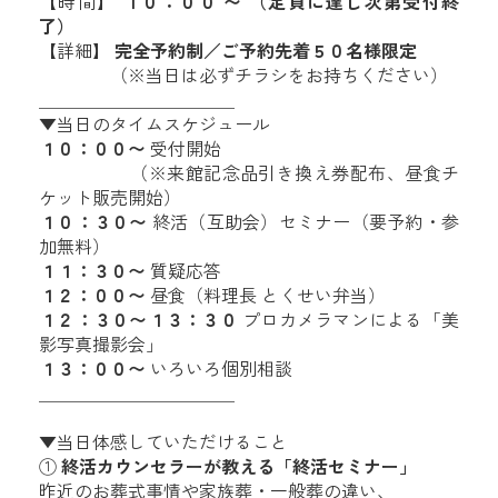
【時間】
１０：００ 〜 （定員に達し次第受付終
了）
【詳細】
完全予約制／ご予約先着５０名様限定
（※当日は必ずチラシをお持ちください）
＿＿＿＿＿＿＿＿＿＿＿
▼当日のタイムスケジュール
１０：００〜
受付開始
（※来館記念品引き換え券配布、昼食チ
ケット販売開始）
１０：３０〜
終活（互助会）セミナー（要予約・参
加無料）
１１：３０〜
質疑応答
１２：００〜
昼食（料理長 とくせい弁当）
１２：３０〜１３：３０
プロカメラマンによる「美
影写真撮影会」
１３：００〜
いろいろ個別相談
＿＿＿＿＿＿＿＿＿＿＿
▼当日体感していただけること
①
終活カウンセラーが教える「終活セミナー」
昨近のお葬式事情や家族葬・一般葬の違い、