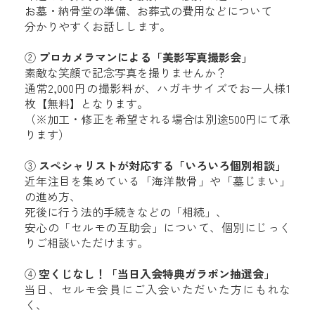
お墓・納骨堂の準備、お葬式の費用などについて
分かりやすくお話しします。
②
プロカメラマンによる「美影写真撮影会」
素敵な笑顔で記念写真を撮りませんか？
通常2,000円の撮影料が、ハガキサイズでお一人様1
枚【無料】となります。
（※加工・修正を希望される場合は別途500円にて承
ります）
③
スペシャリストが対応する「いろいろ個別相談」
近年注目を集めている「海洋散骨」や「墓じまい」
の進め方、
死後に行う法的手続きなどの「相続」、
安心の「セルモの互助会」について、個別にじっく
りご相談いただけます。
④
空くじなし！「当日入会特典ガラポン抽選会」
当日、セルモ会員にご入会いただいた方にもれな
く、