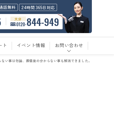
24
365
通話無料
時間
日対応
5
844-949
大分
0120-
ート
イベント情報
お問い合わせ
らない事は勿論、葬儀後の分からない事も解消できました。