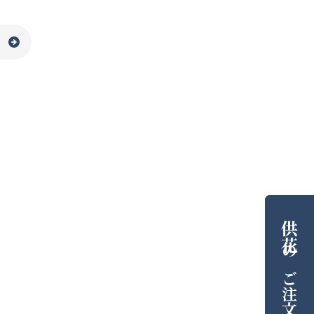
供花
の
ご注文