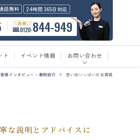
24
365
通話無料
時間
日対応
5
844-949
大分
0120-
ート
イベント情報
お問い合わせ
お客様インタビュー・事例紹介
思い出いっぱいのお葬儀
丁寧な説明とアドバイスに