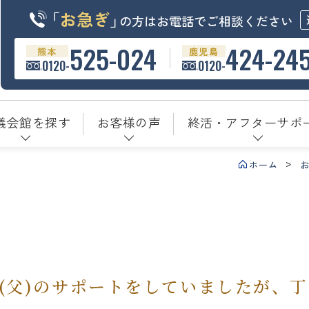
「
お急ぎ
」
の方はお電話でご相談ください
525-024
424-24
熊本
鹿児島
0120-
0120-
儀会館を探す
お客様の声
終活・アフターサポ
ホーム
(父)のサポートをしていましたが、