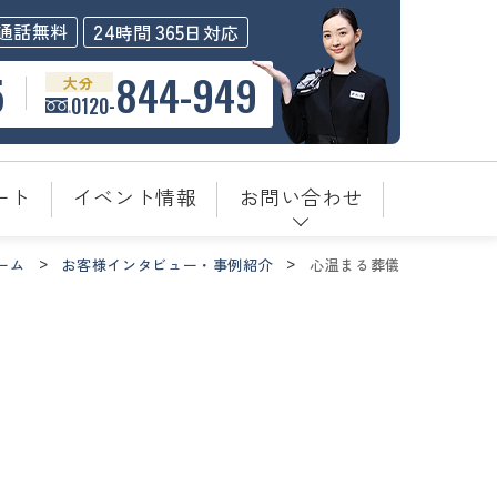
24
365
通話無料
時間
日対応
5
844-949
大分
0120-
ート
イベント情報
お問い合わせ
ーム
お客様インタビュー・事例紹介
心温まる葬儀