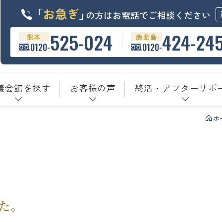
「
お急ぎ
」
の方はお電話でご相談ください
525-024
424-24
熊本
鹿児島
0120-
0120-
儀会館を探す
お客様の声
終活・アフターサポ
ホ
た。