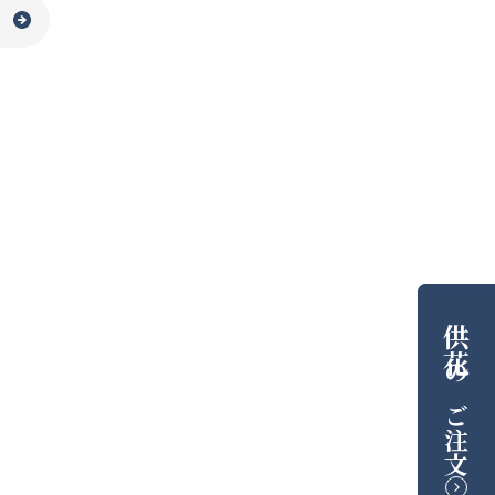
供花
の
ご注文