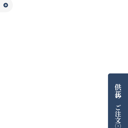
供花
の
ご注文