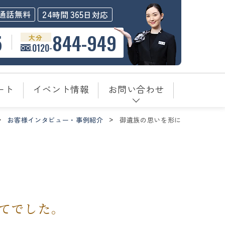
24
365
通話無料
時間
日対応
5
844-949
大分
0120-
ート
イベント情報
お問い合わせ
お客様インタビュー・事例紹介
御遺族の思いを形に
てでした。