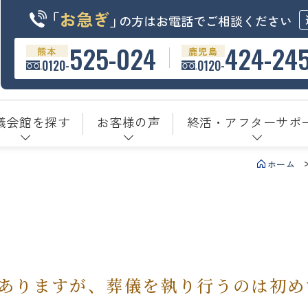
「
お急ぎ
」
の方はお電話でご相談ください
525-024
424-24
熊本
鹿児島
0120-
0120-
儀会館を探す
お客様の声
終活・アフターサポ
ホーム
ありますが、葬儀を執り行うのは初め