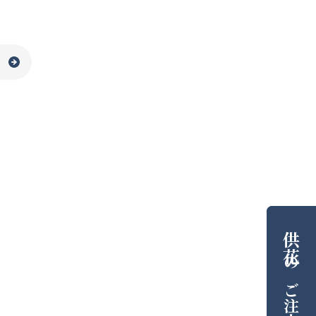
供花
の
ご注文