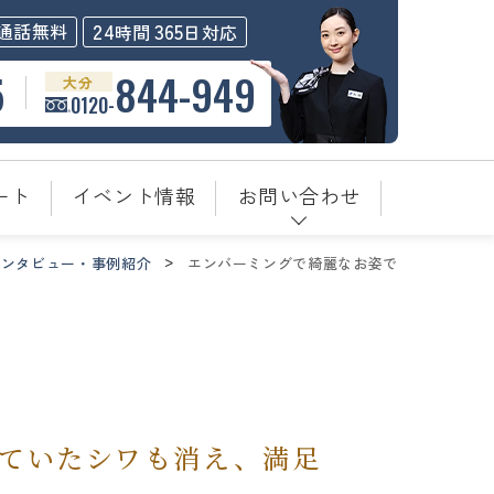
24
365
通話無料
時間
日対応
5
844-949
大分
0120-
ート
イベント情報
お問い合わせ
インタビュー・事例紹介
エンバーミングで綺麗なお姿で
ていたシワも消え、満足