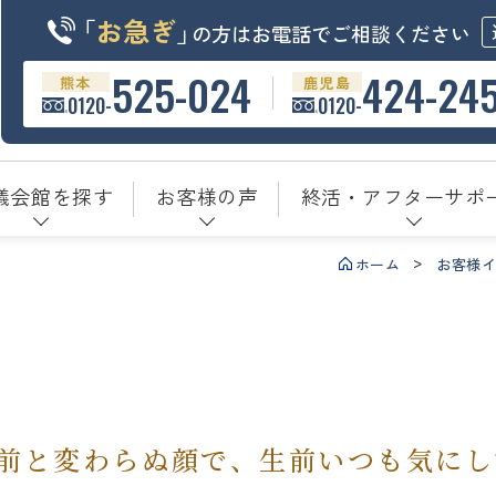
「
お急ぎ
」
の方はお電話でご相談ください
525-024
424-24
熊本
鹿児島
0120-
0120-
儀会館を探す
お客様の声
終活・アフターサポ
ホーム
お客様
前と変わらぬ顔で、生前いつも気にし